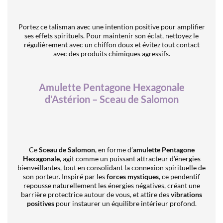
Portez ce talisman avec une intention positive pour amplifier
ses effets spirituels. Pour maintenir son éclat, nettoyez le
régulièrement avec un chiffon doux et évitez tout contact
avec des produits chimiques agressifs.
Amulette Pentagone Hexagonale
d’Astérion – Sceau de Salomon
Ce
Sceau de Salomon
, en forme d’
amulette Pentagone
Hexagonale
, agit comme un puissant attracteur d’énergies
bienveillantes, tout en consolidant la connexion spirituelle de
son porteur. Inspiré par les
forces mystiques
, ce pendentif
repousse naturellement les énergies négatives, créant une
barrière protectrice autour de vous, et attire des
vibrations
positives
pour instaurer un équilibre intérieur profond.