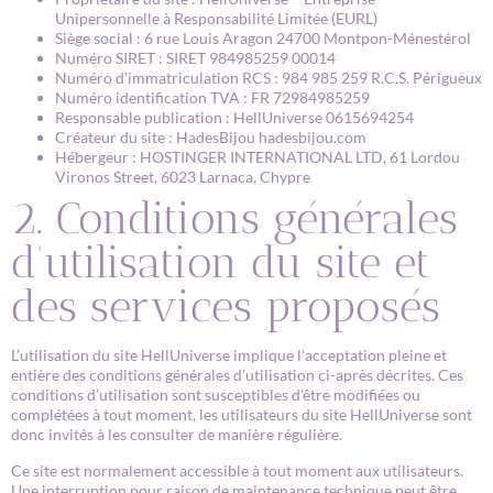
Unipersonnelle à Responsabilité Limitée (EURL)
Siège social : 6 rue Louis Aragon 24700 Montpon-Ménestérol
Numéro SIRET : SIRET 984985259 00014
Numéro d’immatriculation RCS : 984 985 259 R.C.S. Périgueux
Numéro identification TVA : FR 72984985259
Responsable publication : HellUniverse 0615694254
Créateur du site : HadesBijou hadesbijou.com
Hébergeur : HOSTINGER INTERNATIONAL LTD, 61 Lordou
Vironos Street, 6023 Larnaca, Chypre
2. Conditions générales
d’utilisation du site et
des services proposés
L’utilisation du site HellUniverse implique l’acceptation pleine et
entière des conditions générales d’utilisation ci-après décrites. Ces
conditions d’utilisation sont susceptibles d’être modifiées ou
complétées à tout moment, les utilisateurs du site HellUniverse sont
donc invités à les consulter de manière régulière.
Ce site est normalement accessible à tout moment aux utilisateurs.
Une interruption pour raison de maintenance technique peut être